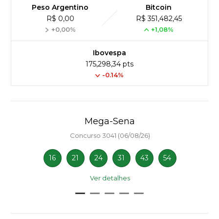
Peso Argentino
Bitcoin
R$ 0,00
R$ 351,482,45
+0,00%
+1,08%
Ibovespa
175,298,34 pts
-0.14%
Mega-Sena
Concurso 3041 (06/08/26)
16
21
24
31
43
54
Ver detalhes