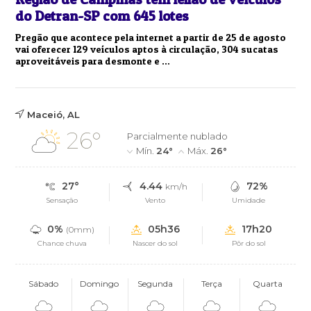
do Detran-SP com 645 lotes
Pregão que acontece pela internet a partir de 25 de agosto
vai oferecer 129 veículos aptos à circulação, 304 sucatas
aproveitáveis para desmonte e ...
Maceió, AL
26°
Parcialmente nublado
Mín.
24°
Máx.
26°
27°
4.44
72%
km/h
Sensação
Vento
Umidade
0%
05h36
17h20
(0mm)
Chance chuva
Nascer do sol
Pôr do sol
Sábado
Domingo
Segunda
Terça
Quarta