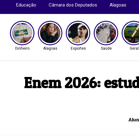
Educação
Câmara dos Deputados
Alagoas
Dinheiro
Alagoas
Esportes
Saúde
Geral
Enem 2026: estud
Alun