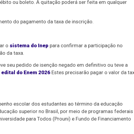
ébito ou boleto. A quitação poderá ser feita em qualquer
ento do pagamento da taxa de inscrição.
Duplasena
8/26)
Concurso 2993 (07/08/26)
1
26
27
03
07
08
11
28
50
ar o
sistema do Inep
para confirmar a participação no
ão da taxa.
9
50
57
Ver detalhes
eve seu pedido de isenção negado em definitivo ou teve a
88
91
o
edital do Enem 2026
Estes precisarão pagar o valor da ta
penho escolar dos estudantes ao término da educação
educação superior no Brasil, por meio de programas federais
niversidade para Todos (Prouni) e Fundo de Financiamento