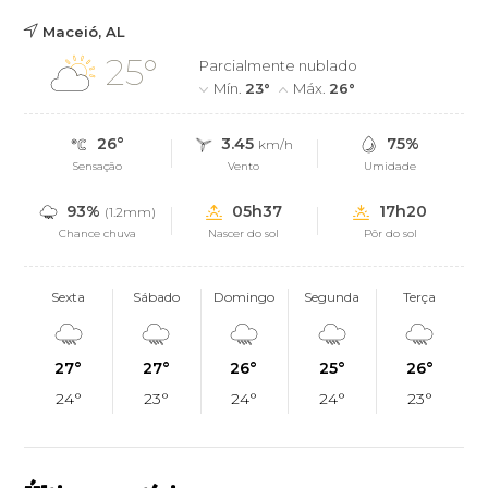
Maceió, AL
25°
Parcialmente nublado
Mín.
23°
Máx.
26°
26°
3.45
75%
km/h
Sensação
Vento
Umidade
93%
05h37
17h20
(1.2mm)
Chance chuva
Nascer do sol
Pôr do sol
Sexta
Sábado
Domingo
Segunda
Terça
27°
27°
26°
25°
26°
24°
23°
24°
24°
23°