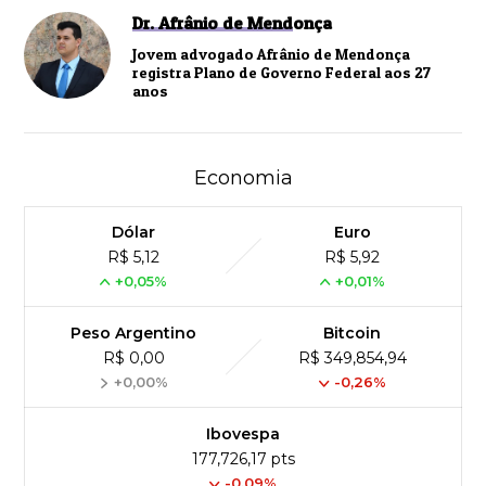
Dr. Afrânio de Mendonça
Jovem advogado Afrânio de Mendonça
registra Plano de Governo Federal aos 27
anos
Economia
Dólar
Euro
R$ 5,12
R$ 5,92
+0,05%
+0,01%
Peso Argentino
Bitcoin
R$ 0,00
R$ 349,854,94
+0,00%
-0,26%
Ibovespa
177,726,17 pts
-0.09%