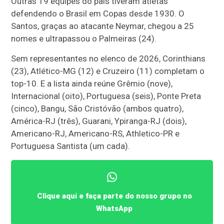
Outras 19 equipes do país tiveram atletas
defendendo o Brasil em Copas desde 1930. O
Santos, graças ao atacante Neymar, chegou a 25
nomes e ultrapassou o Palmeiras (24).
Sem representantes no elenco de 2026, Corinthians
(23), Atlético-MG (12) e Cruzeiro (11) completam o
top-10. E a lista ainda reúne Grêmio (nove),
Internacional (oito), Portuguesa (seis), Ponte Preta
(cinco), Bangu, São Cristóvão (ambos quatro),
América-RJ (três), Guarani, Ypiranga-RJ (dois),
Americano-RJ, Americano-RS, Athletico-PR e
Portuguesa Santista (um cada).
Clique aqui e faça parte do nosso grupo no
WhatsApp