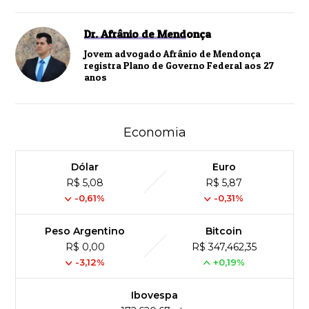
Dr. Afrânio de Mendonça
Jovem advogado Afrânio de Mendonça
registra Plano de Governo Federal aos 27
anos
Economia
Dólar
Euro
R$ 5,08
R$ 5,87
-0,61%
-0,31%
Peso Argentino
Bitcoin
R$ 0,00
R$ 347,462,35
-3,12%
+0,19%
Ibovespa