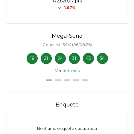
172,620,67 pts
-1.67%
Mega-Sena
Concurso 3041 (06/08/26)
16
21
24
31
43
54
Ver detalhes
Enquete
Nenhuma enquete cadastrada