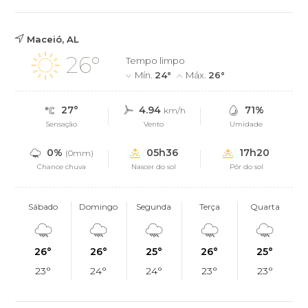
Maceió, AL
26°
Tempo limpo
Mín.
24°
Máx.
26°
27°
4.94
71%
km/h
Sensação
Vento
Umidade
0%
05h36
17h20
(0mm)
Chance chuva
Nascer do sol
Pôr do sol
Sábado
Domingo
Segunda
Terça
Quarta
26°
26°
25°
26°
25°
23°
24°
24°
23°
23°