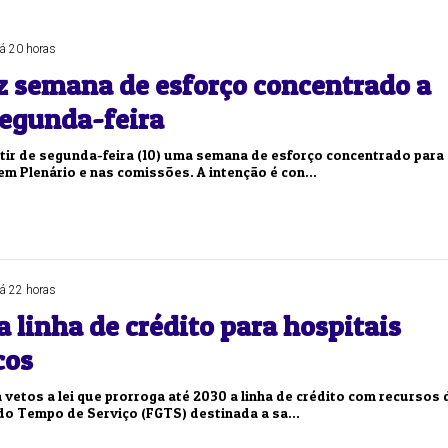
Duplasena
8/26)
Concurso 2993 (07/08/26)
á 20 horas
z semana de esforço concentrado a
1
26
27
03
07
08
11
28
50
segunda-feira
9
50
57
Ver detalhes
rtir de segunda-feira (10) uma semana de esforço concentrado para
88
91
m Plenário e nas comissões. A intenção é con...
á 22 horas
 linha de crédito para hospitais
cos
vetos a lei que prorroga até 2030 a linha de crédito com recursos 
do Tempo de Serviço (FGTS) destinada a sa...