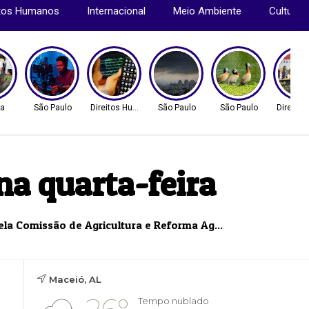
itos Humanos
Internacional
Meio Ambiente
Cultura
ca
São Paulo
Direitos Humanos
São Paulo
São Paulo
Direito
na quarta-feira
 pela Comissão de Agricultura e Reforma Ag...
Maceió, AL
Tempo nublado