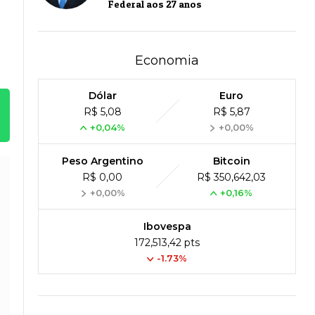
Federal aos 27 anos
Economia
Dólar
Euro
R$ 5,08
R$ 5,87
+0,04%
+0,00%
Peso Argentino
Bitcoin
R$ 0,00
R$ 350,642,03
+0,00%
+0,16%
Ibovespa
172,513,42 pts
-1.73%