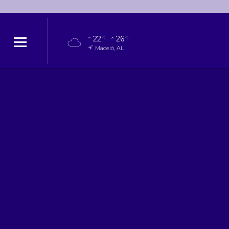
22
26
°C
°C
Maceió, AL