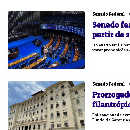
Lotofácil
Lotomania
o 3756 (07/08/26)
Concurso 2960 (07/0
Senado Federal
H
Senado fa
06
09
10
11
11
15
16
18
2
partir de 
16
19
20
21
29
37
43
46
4
O Senado fará a pa
22
60
65
69
78
votar proposições e
er detalhes
Ver detalhes
Senado Federal
H
Prorrogada
filantrópi
Foi sancionada sem 
Fundo de Garantia 