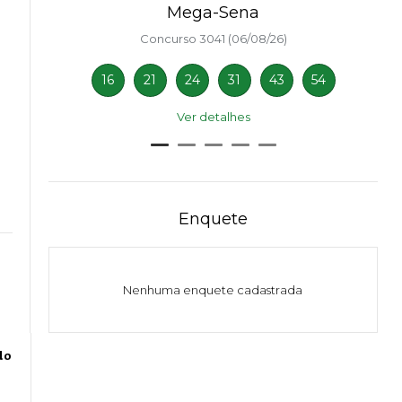
Mega-Sena
Concurso 3041 (06/08/26)
16
21
24
31
43
54
Ver detalhes
Enquete
Nenhuma enquete cadastrada
do