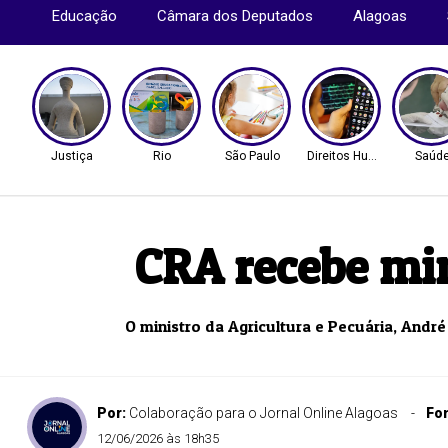
Educação
Câmara dos Deputados
Alagoas
Justiça
Rio
São Paulo
Direitos Humanos
Saúd
CRA recebe min
O ministro da Agricultura e Pecuária, André 
Por:
Colaboração para o Jornal Online Alagoas
Fo
12/06/2026 às 18h35