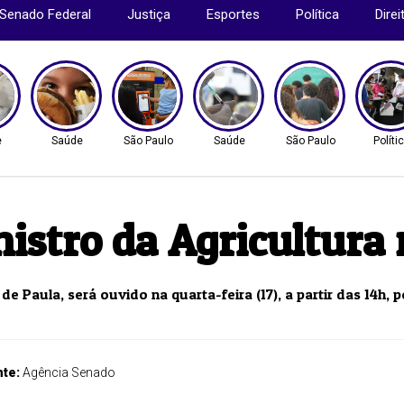
Senado Federal
Justiça
Esportes
Política
Dire
e
Saúde
São Paulo
Saúde
São Paulo
Políti
istro da Agricultura 
de Paula, será ouvido na quarta-feira (17), a partir das 14h,
nte:
Agência Senado