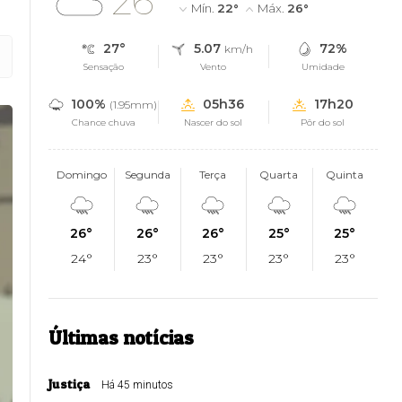
26°
Mín.
22°
Máx.
26°
27°
5.07
72%
km/h
Sensação
Vento
Umidade
100%
05h36
17h20
(1.95mm)
Chance chuva
Nascer do sol
Pôr do sol
Domingo
Segunda
Terça
Quarta
Quinta
26°
26°
26°
25°
25°
24°
23°
23°
23°
23°
Últimas notícias
Justiça
Há 45 minutos