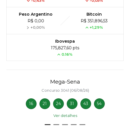
-0,43%
-0,05%
Peso Argentino
Bitcoin
R$ 0,00
R$ 351,896,53
+0,00%
+1,29%
Ibovespa
175,827,60 pts
0.16%
Mega-Sena
Concurso 3041 (06/08/26)
16
21
24
31
43
54
Ver detalhes