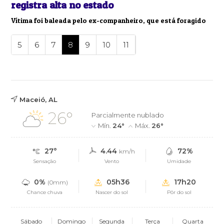
registra alta no estado
Vítima foi baleada pelo ex-companheiro, que está foragido
5
6
7
8
9
10
11
Maceió, AL
26°
Parcialmente nublado
Mín.
24°
Máx.
26°
27°
4.44
72%
km/h
Sensação
Vento
Umidade
0%
05h36
17h20
(0mm)
Chance chuva
Nascer do sol
Pôr do sol
Sábado
Domingo
Segunda
Terça
Quarta