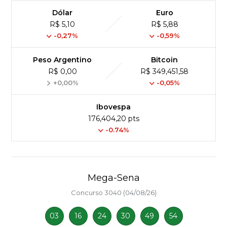
Dólar
Euro
R$ 5,10
R$ 5,88
-0,27%
-0,59%
Peso Argentino
Bitcoin
R$ 0,00
R$ 349,451,58
+0,00%
-0,05%
Ibovespa
176,404,20 pts
-0.74%
Mega-Sena
Concurso 3040 (04/08/26)
03
16
24
30
49
54