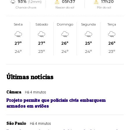
93%
05h37
17h20
(1.2mm)
Chance chuva
Nascer do sol
Pôr do sol
Sexta
Sábado
Domingo
Segunda
Terça
27°
27°
26°
25°
26°
24°
23°
24°
24°
23°
Últimas notícias
Câmara
Há 4 minutos
Projeto permite que policiais civis embarquem
armados em aviões
São Paulo
Há 4 minutos