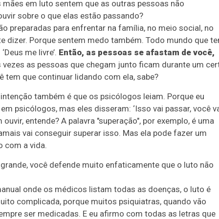
 mães em luto sentem que as outras pessoas não
uvir sobre o que elas estão passando?
 preparadas para enfrentar na família, no meio social, no
o te dizer. Porque sentem medo também. Todo mundo que t
‘Deus me livre’.
Então, as pessoas se afastam de você,
 vezes as pessoas que chegam junto ficam durante um cer
ê tem que continuar lidando com ela, sabe?
 intenção também é que os psicólogos leiam. Porque eu
 psicólogos, mas eles disseram: ‘Isso vai passar, você v
am ouvir, entende? A palavra "superação", por exemplo, é uma
jamais vai conseguir superar isso. Mas ela pode fazer um
o com a vida.
rande, você defende muito enfaticamente que o luto não
anual onde os médicos listam todas as doenças, o luto é
uito complicada, porque muitos psiquiatras, quando vão
empre ser medicadas. E eu afirmo com todas as letras que