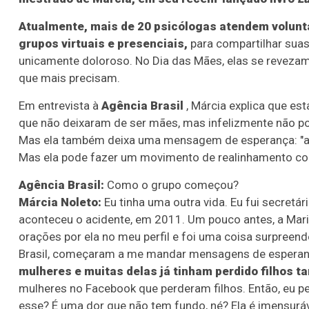
Atualmente, mais de 20 psicólogas atendem volunt
grupos virtuais e presenciais,
para compartilhar suas
unicamente doloroso. No Dia das Mães, elas se revezam 
que mais precisam.
Em entrevista à
Agência Brasil
, Márcia explica que es
que não deixaram de ser mães, mas infelizmente não po
Mas ela também deixa uma mensagem de esperança: "a m
Mas ela pode fazer um movimento de realinhamento com
Agência Brasil:
Como o grupo começou?
Márcia Noleto:
Eu tinha uma outra vida. Eu fui secretá
aconteceu o acidente, em 2011. Um pouco antes, a Mari
orações por ela no meu perfil e foi uma coisa surpreend
Brasil, começaram a me mandar mensagens de esperan
mulheres e muitas delas já tinham perdido filhos 
mulheres no Facebook que perderam filhos. Então, eu pe
esse? É uma dor que não tem fundo, né? Ela é imensuráv