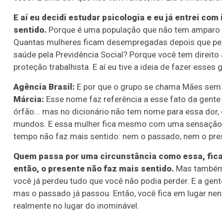
E aí eu decidi estudar psicologia e eu já entrei co
sentido.
Porque é uma população que não tem amparo n
Quantas mulheres ficam desempregadas depois que per
saúde pela Previdência Social? Porque você tem direit
proteção trabalhista. E aí eu tive a ideia de fazer esse
Agência Brasil:
E por que o grupo se chama Mães se
Márcia:
Esse nome faz referência a esse fato da gente 
Lotofácil
Lotomania
órfão... mas no dicionário não tem nome para essa dor, 
mundos. E essa mulher fica mesmo com uma sensação de
o 3755 (06/08/26)
Concurso 2959 (05/0
tempo não faz mais sentido: nem o passado, nem o pres
07
08
09
11
05
08
10
12
2
Quem passa por uma circunstância como essa, fica
20
22
23
24
35
36
43
49
5
então, o presente não faz mais sentido.
Mas também n
você já perdeu tudo que você não podia perder. E a gent
25
63
64
65
70
mas o passado já passou. Então, você fica em lugar nen
realmente no lugar do inominável.
er detalhes
Ver detalhes