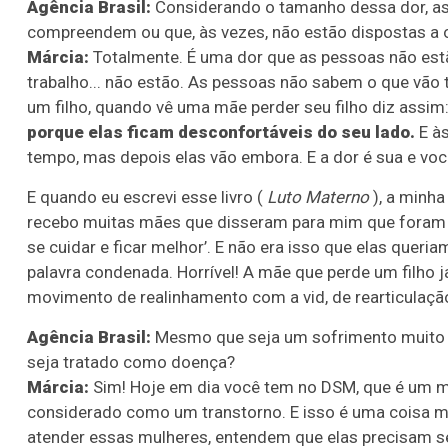
Agência Brasil:
Considerando o tamanho dessa dor, as
compreendem ou que, às vezes, não estão dispostas a o
Márcia:
Totalmente. É uma dor que as pessoas não estão
trabalho... não estão. As pessoas não sabem o que vã
um filho, quando vê uma mãe perder seu filho diz assim: 
porque elas ficam desconfortáveis do seu lado.
E às
tempo, mas depois elas vão embora. E a dor é sua e voc
E quando eu escrevi esse livro (
Luto Materno
), a minha
recebo muitas mães que disseram para mim que foram em
se cuidar e ficar melhor’. E não era isso que elas queri
palavra condenada. Horrível! A mãe que perde um filho 
movimento de realinhamento com a vid, de rearticulaçã
Agência Brasil:
Mesmo que seja um sofrimento muito g
seja tratado como doença?
Márcia:
Sim! Hoje em dia você tem no DSM, que é um m
considerado como um transtorno. E isso é uma coisa m
atender essas mulheres, entendem que elas precisam s