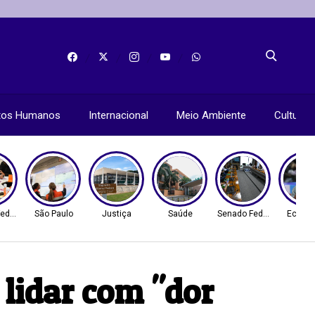
itos Humanos
Internacional
Meio Ambiente
Cultura
ederal
São Paulo
Justiça
Saúde
Senado Federal
Econo
lidar com "dor