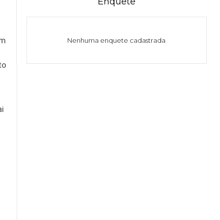
Enquete
em
Nenhuma enquete cadastrada
to
ai