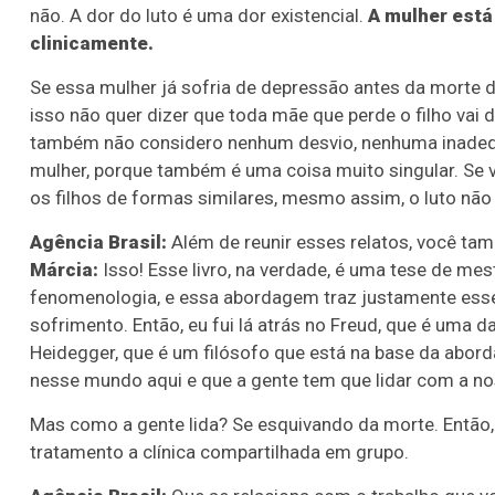
não. A dor do luto é uma dor existencial.
A mulher está
clinicamente.
Se essa mulher já sofria de depressão antes da morte d
isso não quer dizer que toda mãe que perde o filho vai
também não considero nenhum desvio, nenhuma inadequa
mulher, porque também é uma coisa muito singular. Se
os filhos de formas similares, mesmo assim, o luto não v
Agência Brasil:
Além de reunir esses relatos, você tam
Márcia:
Isso! Esse livro, na verdade, é uma tese de me
fenomenologia, e essa abordagem traz justamente esse c
sofrimento. Então, eu fui lá atrás no Freud, que é uma da
Heidegger, que é um filósofo que está na base da abor
nesse mundo aqui e que a gente tem que lidar com a nos
Mas como a gente lida? Se esquivando da morte. Então,
tratamento a clínica compartilhada em grupo.