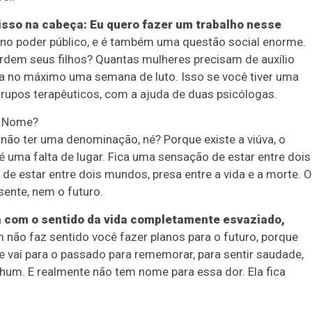
m isso na cabeça: Eu quero fazer um trabalho nesse
o poder público, e é também uma questão social enorme.
dem seus filhos? Quantas mulheres precisam de auxílio
o a no máximo uma semana de luto. Isso se você tiver uma
s grupos terapêuticos, com a ajuda de duas psicólogas.
m Nome?
não ter uma denominação, né? Porque existe a viúva, o
Duplasena
é uma falta de lugar. Fica uma sensação de estar entre dois
 estar entre dois mundos, presa entre a vida e a morte. O
8/26)
Concurso 2992 (05/08/26)
ente, nem o futuro.
2
27
33
10
14
16
21
30
31
 com o sentido da vida completamente esvaziado,
0
56
61
Ver detalhes
ão faz sentido você fazer planos para o futuro, porque
e vai para o passado para rememorar, para sentir saudade,
74
93
hum. E realmente não tem nome para essa dor. Ela fica