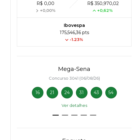
R$ 0,00
R$ 350,970,02
+0,00%
+0,62%
Ibovespa
175,546,36 pts
-1.23%
Mega-Sena
Concurso 3041 (06/08/26)
16
21
24
31
43
54
Ver detalhes