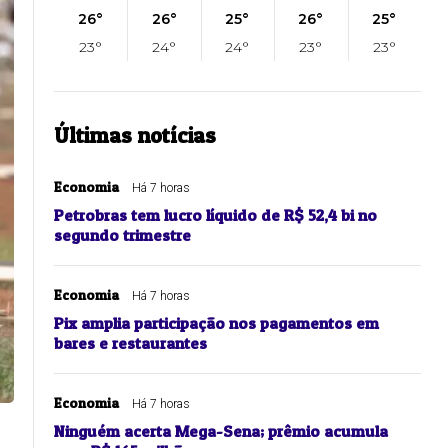
26°
26°
25°
26°
25°
23°
24°
24°
23°
23°
Últimas notícias
Economia
Há 7 horas
Petrobras tem lucro líquido de R$ 52,4 bi no
segundo trimestre
Economia
Há 7 horas
Pix amplia participação nos pagamentos em
bares e restaurantes
Economia
Há 7 horas
Ninguém acerta Mega-Sena; prêmio acumula