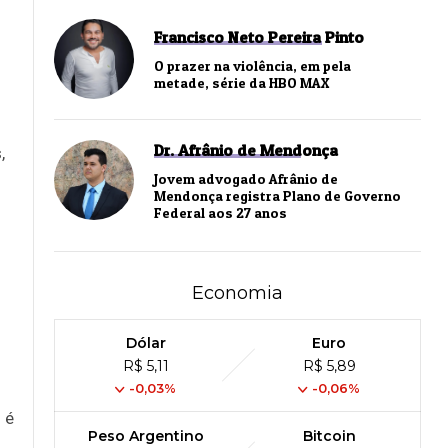
Francisco Neto Pereira Pinto
O prazer na violência, em pela
metade, série da HBO MAX
Dr. Afrânio de Mendonça
,
Jovem advogado Afrânio de
Mendonça registra Plano de Governo
Federal aos 27 anos
Economia
Dólar
Euro
R$ 5,11
R$ 5,89
-0,03%
-0,06%
 é
Peso Argentino
Bitcoin