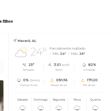
 filhos
Maceió, AL
24°
Parcialmente nublado
Mín.
24°
Máx.
26°
25°
3.01
82%
km/h
Sensação
Vento
Umidade
0%
05h36
17h20
(0mm)
Chance chuva
Nascer do sol
Pôr do sol
Sábado
Domingo
Segunda
Terça
Quarta