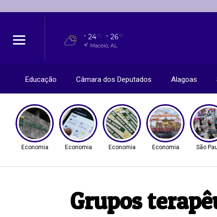
24
26
°C
°C
Maceió, AL
Educação
Câmara dos Deputados
Alagoas
Economia
Economia
Economia
Economia
São Pau
Grupos terapê