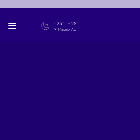
24
26
°C
°C
Maceió, AL