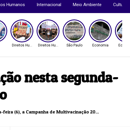
itos Humanos
Internacional
Meio Ambiente
Cultura
Direitos Humanos
Direitos Humanos
São Paulo
Economia
Econo
ação nesta segunda-
do
-feira (6), a Campanha de Multivacinação 20...