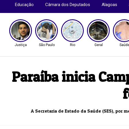
Educação
Câmara dos Deputados
Alagoas
Justiça
São Paulo
Rio
Geral
Saúd
Paraíba inicia Cam
f
A Secretaria de Estado da Saúde (SES), por me