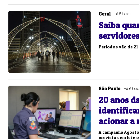
Geral
Há 5 horas
Lotofácil
Lotomania
Saiba quan
o 3755 (06/08/26)
Concurso 2959 (05/0
servidores
07
08
09
11
05
08
10
12
2
Períodos vão de 21 
20
22
23
24
35
36
43
49
5
25
63
64
65
70
er detalhes
Ver detalhes
São Paulo
Há 6 hor
20 anos d
identifica
acionar a 
A campanha Agosto L
previstos em lei e 