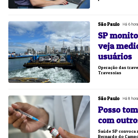
São Paulo
Há 6 hor
SP monitor
veja medi
usuários
Operação das trave
Travessias
São Paulo
Há 8 hor
Posso tom
com outro
Saúde SP convoca m
Bernardo do Campo 