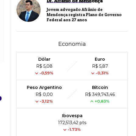
Dr. Afrânio de Mendonça
Jovem advogado Afrânio de
Mendonça registra Plano de Governo
Federal aos 27 anos
Economia
Dólar
Euro
R$ 5,08
R$ 5,87
-0,59%
-0,31%
Peso Argentino
Bitcoin
R$ 0,00
R$ 349,743,46
o
-3,12%
+0,83%
Ibovespa
172,513,42 pts
-1.73%