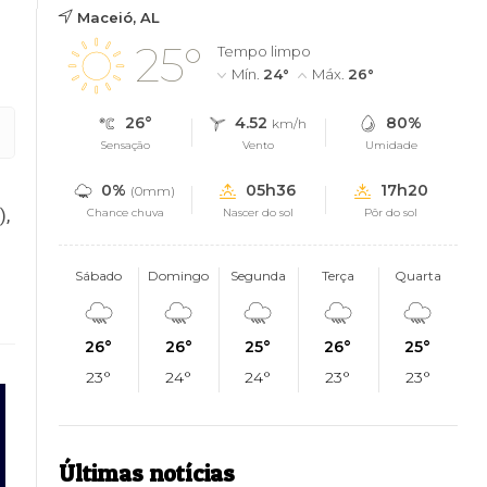
Maceió, AL
25°
Tempo limpo
Mín.
24°
Máx.
26°
26°
4.52
80%
km/h
Sensação
Vento
Umidade
0%
05h36
17h20
(0mm)
),
Chance chuva
Nascer do sol
Pôr do sol
Sábado
Domingo
Segunda
Terça
Quarta
26°
26°
25°
26°
25°
23°
24°
24°
23°
23°
Últimas notícias