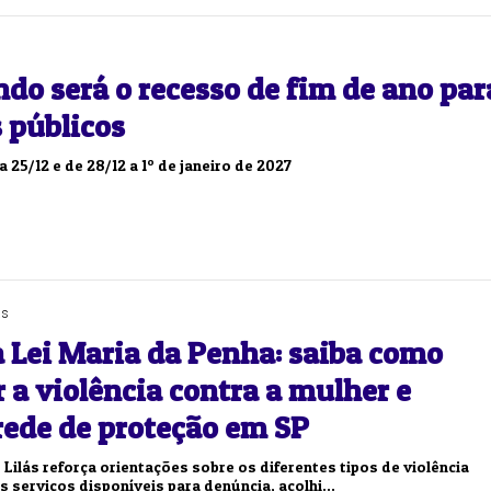
Duplasena
do será o recesso de fim de ano par
8/26)
Concurso 2992 (05/08/26)
 públicos
2
27
33
10
14
16
21
30
31
a 25/12 e de 28/12 a 1º de janeiro de 2027
0
56
61
Ver detalhes
74
93
as
a Lei Maria da Penha: saiba como
r a violência contra a mulher e
rede de proteção em SP
ilás reforça orientações sobre os diferentes tipos de violência
os serviços disponíveis para denúncia, acolhi...