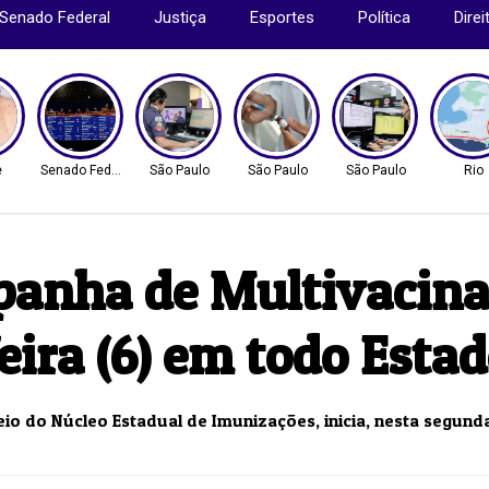
Senado Federal
Justiça
Esportes
Política
Dire
e
Senado Federal
São Paulo
São Paulo
São Paulo
Rio
panha de Multivacin
eira (6) em todo Esta
io do Núcleo Estadual de Imunizações, inicia, nesta segunda