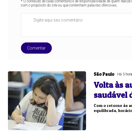
* O conteúdo de cada comentário é de responsabilidade de quem realizá-
com o propósito do site ou que contenham palavras ofensivas.
Comentar
São Paulo
Há 3 hor
Volta às a
saudável d
Com o retorno às a
equilibrada, horári