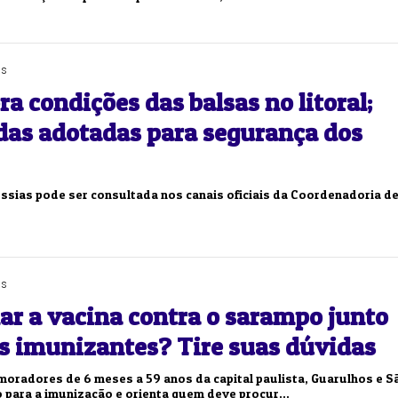
as
a condições das balsas no litoral;
das adotadas para segurança dos
ssias pode ser consultada nos canais oficiais da Coordenadoria d
as
ar a vacina contra o sarampo junto
s imunizantes? Tire suas dúvidas
oradores de 6 meses a 59 anos da capital paulista, Guarulhos e S
para a imunização e orienta quem deve procur...