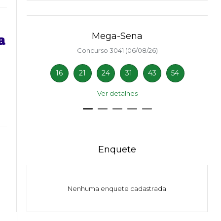
Mega-Sena
a
Concurso 3041 (06/08/26)
16
21
24
31
43
54
Ver detalhes
Enquete
Nenhuma enquete cadastrada