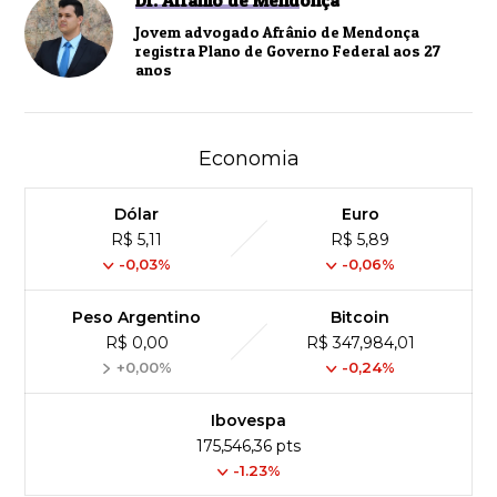
Dr. Afrânio de Mendonça
Jovem advogado Afrânio de Mendonça
registra Plano de Governo Federal aos 27
anos
Economia
Dólar
Euro
R$ 5,11
R$ 5,89
-0,03%
-0,06%
Peso Argentino
Bitcoin
R$ 0,00
R$ 347,984,01
+0,00%
-0,24%
Ibovespa
175,546,36 pts
-1.23%