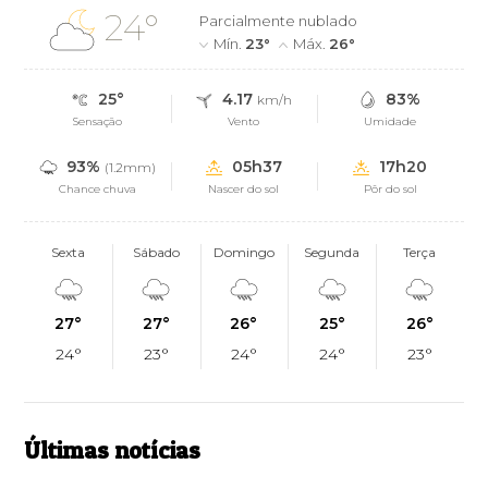
24°
Parcialmente nublado
Mín.
23°
Máx.
26°
25°
4.17
83%
km/h
Sensação
Vento
Umidade
93%
05h37
17h20
(1.2mm)
Chance chuva
Nascer do sol
Pôr do sol
Sexta
Sábado
Domingo
Segunda
Terça
27°
27°
26°
25°
26°
24°
23°
24°
24°
23°
Últimas notícias