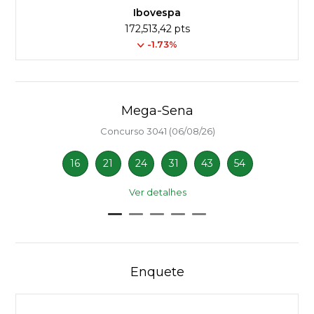
Ibovespa
172,513,42 pts
-1.73%
Mega-Sena
Concurso 3041 (06/08/26)
16
21
24
31
43
54
Ver detalhes
Enquete