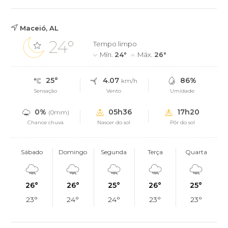
Maceió, AL
24°
Tempo limpo
Mín.
24°
Máx.
26°
25°
4.07
86%
km/h
Sensação
Vento
Umidade
0%
05h36
17h20
(0mm)
Chance chuva
Nascer do sol
Pôr do sol
Sábado
Domingo
Segunda
Terça
Quarta
26°
26°
25°
26°
25°
23°
24°
24°
23°
23°