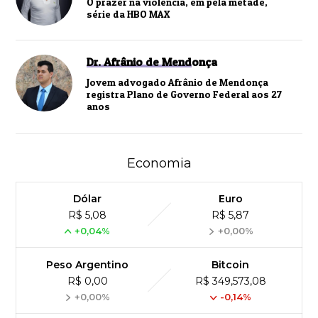
O prazer na violência, em pela metade,
série da HBO MAX
Dr. Afrânio de Mendonça
Jovem advogado Afrânio de Mendonça
registra Plano de Governo Federal aos 27
anos
Economia
Dólar
Euro
R$ 5,08
R$ 5,87
+0,04%
+0,00%
Peso Argentino
Bitcoin
R$ 0,00
R$ 349,573,08
+0,00%
-0,14%