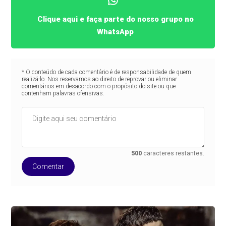
Clique aqui e faça parte do nosso grupo no
WhatsApp
* O conteúdo de cada comentário é de responsabilidade de quem
realizá-lo. Nos reservamos ao direito de reprovar ou eliminar
comentários em desacordo com o propósito do site ou que
contenham palavras ofensivas.
500
caracteres restantes.
Comentar