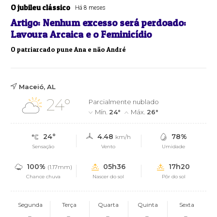
O jubileu clássico
Há 8 meses
Artigo: Nenhum excesso será perdoado:
Lavoura Arcaica e o Feminicídio
O patriarcado pune Ana e não André
Maceió, AL
24°
Parcialmente nublado
Mín.
24°
Máx.
26°
24°
4.48
78%
km/h
Sensação
Vento
Umidade
100%
05h36
17h20
(1.17mm)
Chance chuva
Nascer do sol
Pôr do sol
Segunda
Terça
Quarta
Quinta
Sexta