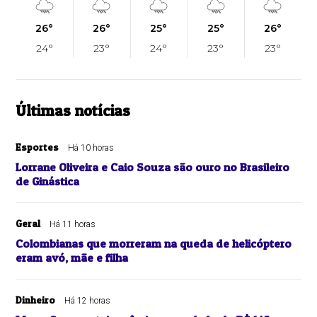
26°
26°
25°
25°
26°
24°
23°
24°
23°
23°
Últimas notícias
Esportes
Há 10 horas
Lorrane Oliveira e Caio Souza são ouro no Brasileiro
de Ginástica
Geral
Há 11 horas
Colombianas que morreram na queda de helicóptero
eram avó, mãe e filha
Dinheiro
Há 12 horas