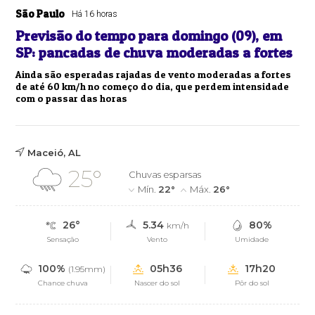
São Paulo
Há 16 horas
Previsão do tempo para domingo (09), em
SP: pancadas de chuva moderadas a fortes
Ainda são esperadas rajadas de vento moderadas a fortes
de até 60 km/h no começo do dia, que perdem intensidade
com o passar das horas
Maceió, AL
25°
Chuvas esparsas
Mín.
22°
Máx.
26°
26°
5.34
80%
km/h
Sensação
Vento
Umidade
100%
05h36
17h20
(1.95mm)
Chance chuva
Nascer do sol
Pôr do sol