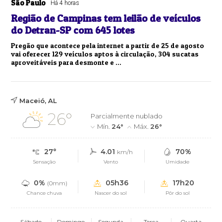
São Paulo
Há 4 horas
Região de Campinas tem leilão de veículos
do Detran-SP com 645 lotes
Pregão que acontece pela internet a partir de 25 de agosto
vai oferecer 129 veículos aptos à circulação, 304 sucatas
aproveitáveis para desmonte e ...
Maceió, AL
26°
Parcialmente nublado
Mín.
24°
Máx.
26°
27°
4.01
70%
km/h
Sensação
Vento
Umidade
0%
05h36
17h20
(0mm)
Chance chuva
Nascer do sol
Pôr do sol
Sábado
Domingo
Segunda
Terça
Quarta