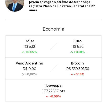
Jovem advogado Afrânio de Mendonça
registra Plano de Governo Federal aos 27
anos
Economia
Dólar
Euro
R$ 5,12
R$ 5,92
+0,05%
+0,01%
Peso Argentino
Bitcoin
R$ 0,00
R$ 350,301,36
+0,00%
-0,13%
Ibovespa
177,726,17 pts
-0.09%