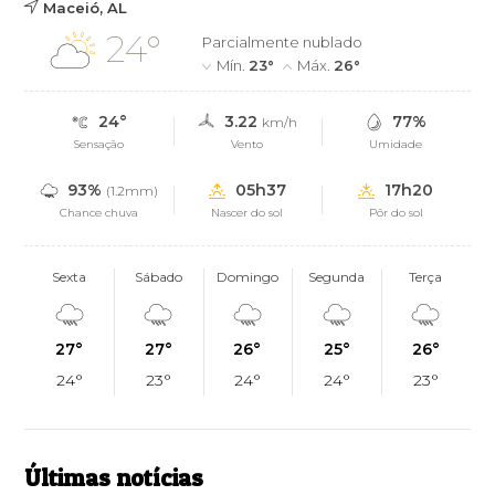
Maceió, AL
24°
Parcialmente nublado
Mín.
23°
Máx.
26°
24°
3.22
77%
km/h
Sensação
Vento
Umidade
93%
05h37
17h20
(1.2mm)
Chance chuva
Nascer do sol
Pôr do sol
Sexta
Sábado
Domingo
Segunda
Terça
27°
27°
26°
25°
26°
24°
23°
24°
24°
23°
Últimas notícias