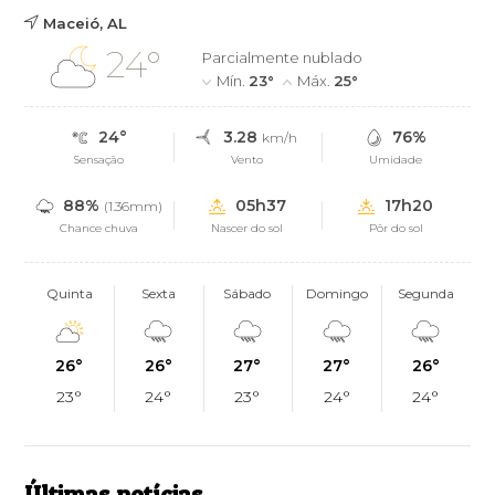
Maceió, AL
24°
Parcialmente nublado
Mín.
23°
Máx.
25°
24°
3.28
76%
km/h
Sensação
Vento
Umidade
88%
05h37
17h20
(1.36mm)
Chance chuva
Nascer do sol
Pôr do sol
Quinta
Sexta
Sábado
Domingo
Segunda
26°
26°
27°
27°
26°
23°
24°
23°
24°
24°
Últimas notícias