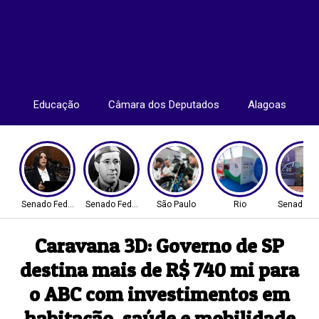
Educação
Câmara dos Deputados
Alagoas
Senado Federal
Senado Federal
São Paulo
Rio
Senado Fe
Caravana 3D: Governo de SP
destina mais de R$ 740 mi para
o ABC com investimentos em
habitação, saúde e mobilidade