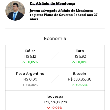
Dr. Afrânio de Mendonça
Jovem advogado Afrânio de Mendonça
registra Plano de Governo Federal aos 27
anos
Economia
Dólar
Euro
R$ 5,12
R$ 5,92
+0,05%
+0,01%
Peso Argentino
Bitcoin
R$ 0,00
R$ 350,855,38
+0,00%
+0,02%
Ibovespa
177,726,17 pts
-0.09%