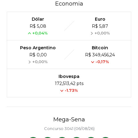
Economia
Dólar
Euro
R$ 5,08
R$ 5,87
+0,04%
+0,00%
Peso Argentino
Bitcoin
R$ 0,00
R$ 349,456,24
+0,00%
-0,17%
Ibovespa
172,513,42 pts
-1.73%
Mega-Sena
Concurso 3041 (06/08/26)