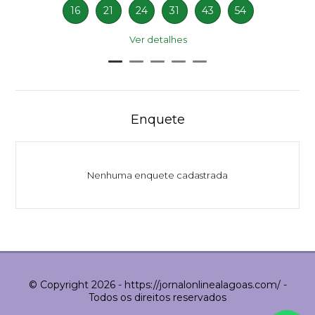
16
21
24
31
43
54
Ver detalhes
Enquete
Nenhuma enquete cadastrada
© Copyright 2026 - https://jornalonlinealagoas.com/ -
Todos os direitos reservados