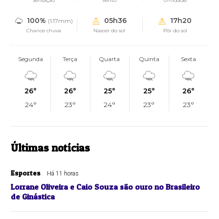
Sensação
Vento
Umidade
100%
05h36
17h20
(1.17mm)
Chance chuva
Nascer do sol
Pôr do sol
Segunda
Terça
Quarta
Quinta
Sexta
26°
26°
25°
25°
26°
24°
23°
24°
23°
23°
Últimas notícias
Esportes
Há 11 horas
Lorrane Oliveira e Caio Souza são ouro no Brasileiro
de Ginástica