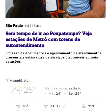
São Paulo
Há 21 horas
Sem tempo de ir ao Poupatempo? Veja
estações de Metrô com totens de
autoatendimento
Emissão de documentos e agendamento de atendimentos
presenciais estão entre os serviços disponíveis em seis
estações
Maceió, AL
25°
Parcialmente nublado
Mín.
24°
Máx.
26°
26°
3.89
75%
km/h