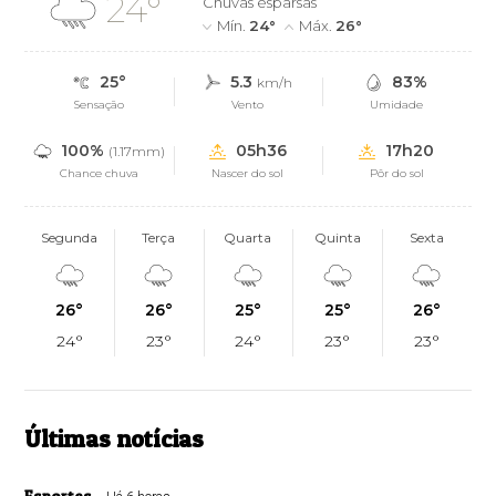
24°
Chuvas esparsas
Mín.
24°
Máx.
26°
25°
5.3
83%
km/h
Sensação
Vento
Umidade
100%
05h36
17h20
(1.17mm)
Chance chuva
Nascer do sol
Pôr do sol
Segunda
Terça
Quarta
Quinta
Sexta
26°
26°
25°
25°
26°
24°
23°
24°
23°
23°
Últimas notícias
Esportes