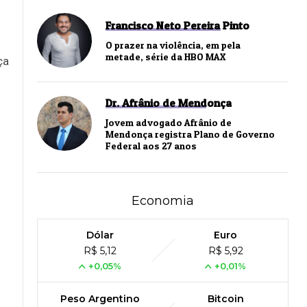
Francisco Neto Pereira Pinto
O prazer na violência, em pela
metade, série da HBO MAX
ça
Dr. Afrânio de Mendonça
Jovem advogado Afrânio de
Mendonça registra Plano de Governo
Federal aos 27 anos
Economia
Dólar
Euro
R$ 5,12
R$ 5,92
+0,05%
+0,01%
Peso Argentino
Bitcoin