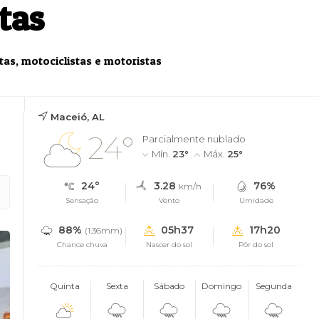
tas
tas, motociclistas e motoristas
Maceió, AL
24°
Parcialmente nublado
Mín.
23°
Máx.
25°
24°
3.28
76%
km/h
Sensação
Vento
Umidade
88%
05h37
17h20
(1.36mm)
Chance chuva
Nascer do sol
Pôr do sol
Quinta
Sexta
Sábado
Domingo
Segunda