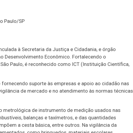
ão Paulo/SP
culada à Secretaria da Justiça e Cidadania, e órgão
 ao Desenvolvimento Econômico. Fortalecendo o
São Paulo, é reconhecido como ICT (Instituição Científica,
Duplasena
8/26)
Concurso 2991 (03/08/26)
e) fornecendo suporte às empresas e apoio ao cidadão nas
2
21
26
03
23
24
27
37
38
 vigilância de mercado e no atendimento às normas técnicas
4
78
80
Ver detalhes
ção metrológica de instrumento de medição usados nas
94
95
stíveis, balanças e taxímetros, e das quantidades
mpõem a cesta básica, entre outros. Na vigilância da
ulamentados, como brinquedos, materiais escolares,