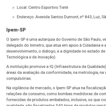
Local: Centro Esportivo Tietê
Endereço: Avenida Santos Dumont, nº 843, Luz, S
Ipem-SP
O Ipem-SP é uma autarquia do Governo de São Paulo, vin
delegado do Inmetro, que atua em apoio à Cidadania e
desenvolvimento, o diálogo, e a dignidade no estado de 
Lotofácil
Lotomania
Tecnológica e de Inovação).
o 3753 (04/08/26)
Concurso 2958 (03/0
A instituição promove a IQ (Infraestrutura da Qualidad
06
08
09
14
03
04
07
11
1
áreas da avaliação da conformidade, na metrologia, na
compulsórias.
19
21
22
24
33
38
71
73
7
Na vigilância de mercado, o Ipem-SP atua na fiscaliza
25
84
88
89
92
relações de consumo, como bombas medidoras de combu
fornecidas de produtos embalados, inclusive, os que co
er detalhes
Ver detalhes
qualidade, são fiscalizados 540 tipos de produtos reg