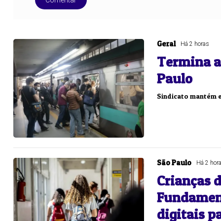
Comentar
Geral
Há 2 horas
Termina a
Paulo
Sindicato mantém 
São Paulo
Há 2 hor
Crianças d
Fundamen
digitais p