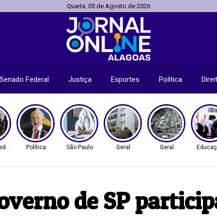
Quarta, 05 de Agosto de 2026
Senado Federal
Justiça
Esportes
Política
Dire
ederal
Política
São Paulo
Geral
Geral
Educaç
verno de SP participa