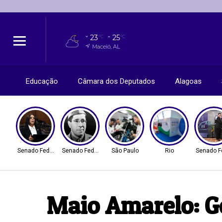
23
25
°C
°C
Maceió, AL
Educação
Câmara dos Deputados
Alagoas
Senado Federal
Senado Federal
São Paulo
Rio
Senado F
Maio Amarelo: Go