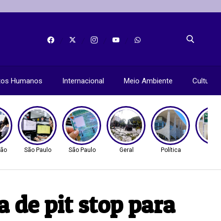
itos Humanos
Internacional
Meio Ambiente
Cultura
ão
São Paulo
São Paulo
Geral
Política
Gera
 de pit stop para