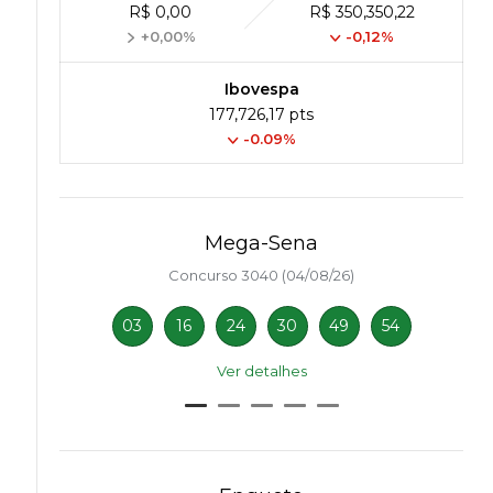
R$ 0,00
R$ 350,350,22
+0,00%
-0,12%
Ibovespa
177,726,17 pts
-0.09%
Mega-Sena
Concurso 3040 (04/08/26)
03
16
24
30
49
54
Ver detalhes