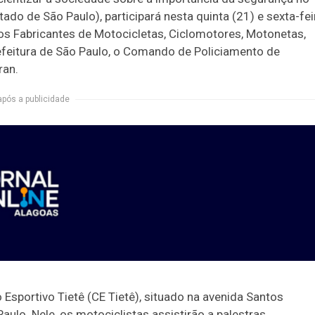
ado de São Paulo), participará nesta quinta (21) e sexta-fei
os Fabricantes de Motocicletas, Ciclomotores, Motonetas,
refeitura de São Paulo, o Comando de Policiamento de
ran.
após a publicidade
 Esportivo Tietê (CE Tietê), situado na avenida Santos
Paulo. Nele, os motociclistas assistirão a palestras