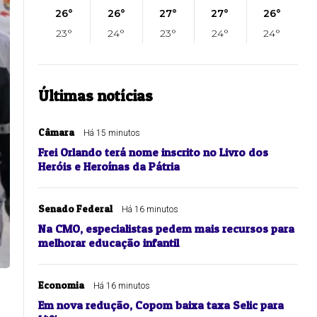
26°
26°
27°
27°
26°
23°
24°
23°
24°
24°
Últimas notícias
Câmara
Há 15 minutos
Frei Orlando terá nome inscrito no Livro dos
Heróis e Heroínas da Pátria
Senado Federal
Há 16 minutos
Na CMO, especialistas pedem mais recursos para
melhorar educação infantil
Economia
Há 16 minutos
Em nova redução, Copom baixa taxa Selic para