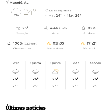
Maceió, AL
24°
Chuvas esparsas
Mín.
24°
Máx.
26°
25°
4.46
82%
km/h
Sensação
Vento
Umidade
100%
05h35
17h21
(7.53mm)
Chance chuva
Nascer do sol
Pôr do sol
Terça
Quarta
Quinta
Sexta
Sábado
26°
26°
26°
26°
26°
23°
23°
23°
23°
23°
Últimas notícias