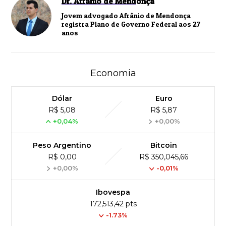
Dr. Afrânio de Mendonça
Jovem advogado Afrânio de Mendonça
registra Plano de Governo Federal aos 27
anos
Economia
Dólar
Euro
R$ 5,08
R$ 5,87
+0,04%
+0,00%
Peso Argentino
Bitcoin
R$ 0,00
R$ 350,045,66
+0,00%
-0,01%
Ibovespa
172,513,42 pts
-1.73%