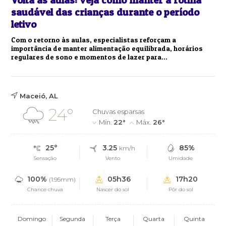
saudável das crianças durante o período
letivo
Com o retorno às aulas, especialistas reforçam a
importância de manter alimentação equilibrada, horários
regulares de sono e momentos de lazer para...
Maceió, AL
24°
Chuvas esparsas
Mín.
22°
Máx.
26°
25°
3.25
85%
km/h
Sensação
Vento
Umidade
100%
05h36
17h20
(1.95mm)
Chance chuva
Nascer do sol
Pôr do sol
Domingo
Segunda
Terça
Quarta
Quinta