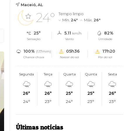
Maceió, AL
24°
Tempo limpo
Mín.
24°
Máx.
26°
25°
5.11
82%
km/h
Sensação
Vento
Umidade
100%
05h36
17h20
(1.17mm)
Chance chuva
Nascer do sol
Pôr do sol
Segunda
Terça
Quarta
Quinta
Sexta
26°
26°
25°
25°
26°
24°
23°
24°
23°
23°
Últimas notícias