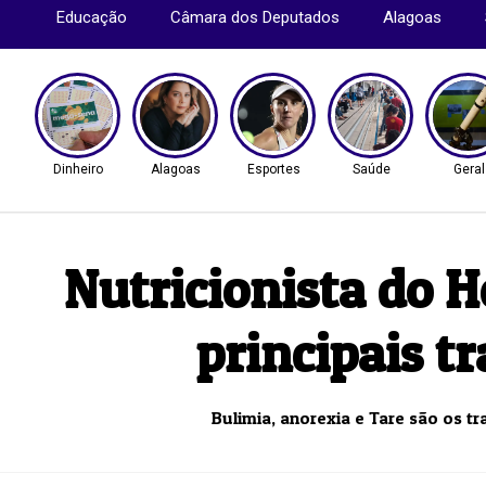
Educação
Câmara dos Deputados
Alagoas
Dinheiro
Alagoas
Esportes
Saúde
Geral
Nutricionista do H
principais t
Bulimia, anorexia e Tare são os tr