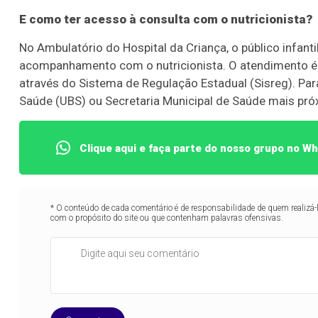
E como ter acesso à consulta com o nutricionista?
No Ambulatório do Hospital da Criança, o público infant
Lotofácil
Lotomania
acompanhamento com o nutricionista. O atendimento é 
o 3756 (07/08/26)
Concurso 2960 (07/0
através do Sistema de Regulação Estadual (Sisreg). Para
Saúde (UBS) ou Secretaria Municipal de Saúde mais próx
06
09
10
11
11
15
16
18
2
16
19
20
21
29
37
43
46
4
Clique aqui e faça parte do nosso grupo no W
22
60
65
69
78
er detalhes
Ver detalhes
* O conteúdo de cada comentário é de responsabilidade de quem realizá-
com o propósito do site ou que contenham palavras ofensivas.