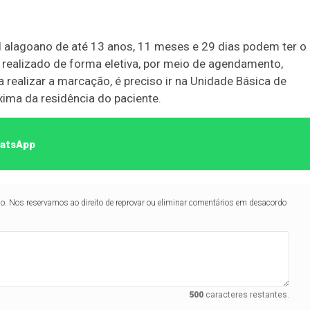
il alagoano de até 13 anos, 11 meses e 29 dias podem ter o
Duplasena
realizado de forma eletiva, por meio de agendamento,
8/26)
Concurso 2993 (07/08/26)
 realizar a marcação, é preciso ir na Unidade Básica de
ima da residência do paciente.
1
26
27
03
07
08
11
28
50
9
50
57
Ver detalhes
hatsApp
88
91
lo. Nos reservamos ao direito de reprovar ou eliminar comentários em desacordo
500
caracteres restantes.