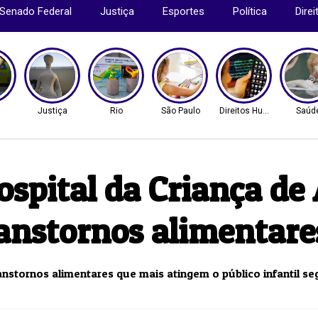
Senado Federal
Justiça
Esportes
Política
Dire
Justiça
Rio
São Paulo
Direitos Humanos
Saúd
ospital da Criança de 
ranstornos alimentare
anstornos alimentares que mais atingem o público infantil se