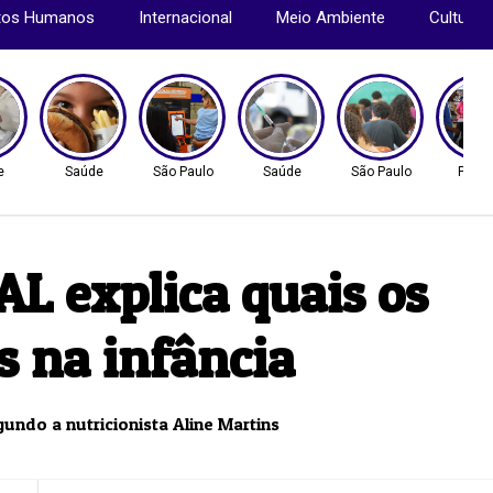
itos Humanos
Internacional
Meio Ambiente
Cultura
e
Saúde
São Paulo
Saúde
São Paulo
Políti
AL explica quais os
s na infância
gundo a nutricionista Aline Martins