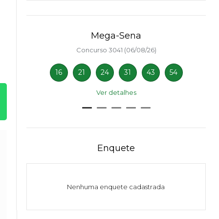
Mega-Sena
Concurso 3041 (06/08/26)
16
21
24
31
43
54
Ver detalhes
Enquete
Nenhuma enquete cadastrada