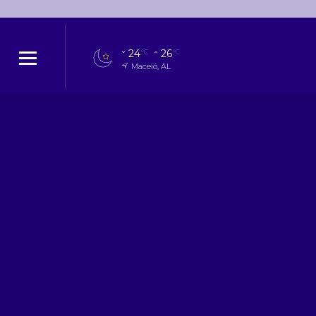
24
26
°C
°C
Maceió, AL