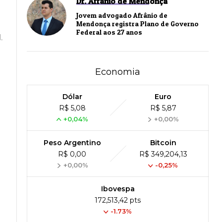
Dr. Afrânio de Mendonça
Jovem advogado Afrânio de
Mendonça registra Plano de Governo
Federal aos 27 anos
.
Economia
Dólar
Euro
R$ 5,08
R$ 5,87
+0,04%
+0,00%
Peso Argentino
Bitcoin
R$ 0,00
R$ 349,204,13
+0,00%
-0,25%
Ibovespa
172,513,42 pts
-1.73%