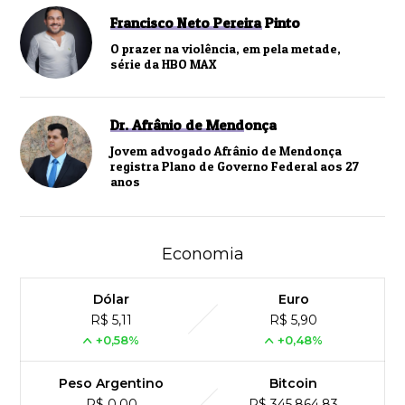
Francisco Neto Pereira Pinto
O prazer na violência, em pela metade,
série da HBO MAX
Dr. Afrânio de Mendonça
Jovem advogado Afrânio de Mendonça
registra Plano de Governo Federal aos 27
anos
Economia
Dólar
Euro
R$ 5,11
R$ 5,90
+0,58%
+0,48%
Peso Argentino
Bitcoin
R$ 0,00
R$ 345,864,83