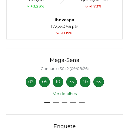
+3,23%
-1,73%
Ibovespa
172,250,66 pts
-0.15%
Mega-Sena
Concurso 3042 (09/08/26)
02
05
10
35
40
53
Ver detalhes
Enquete