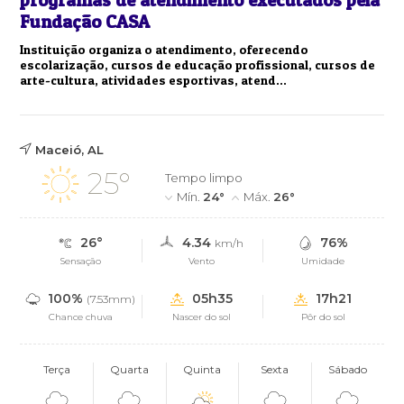
Fundação CASA
Instituição organiza o atendimento, oferecendo
escolarização, cursos de educação profissional, cursos de
arte-cultura, atividades esportivas, atend...
Maceió, AL
25°
Tempo limpo
Mín.
24°
Máx.
26°
26°
4.34
76%
km/h
Sensação
Vento
Umidade
100%
05h35
17h21
(7.53mm)
Chance chuva
Nascer do sol
Pôr do sol
Terça
Quarta
Quinta
Sexta
Sábado