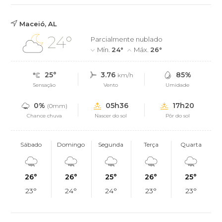
Maceió, AL
24°
Parcialmente nublado
Mín.
24°
Máx.
26°
25°
3.76
85%
km/h
Sensação
Vento
Umidade
0%
05h36
17h20
(0mm)
Chance chuva
Nascer do sol
Pôr do sol
Sábado
Domingo
Segunda
Terça
Quarta
26°
26°
25°
26°
25°
23°
24°
24°
23°
23°