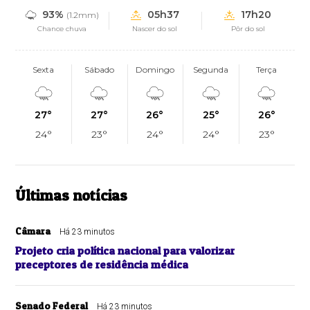
93%
05h37
17h20
(1.2mm)
Chance chuva
Nascer do sol
Pôr do sol
Sexta
Sábado
Domingo
Segunda
Terça
27°
27°
26°
25°
26°
24°
23°
24°
24°
23°
Últimas notícias
Câmara
Há 23 minutos
Projeto cria política nacional para valorizar
preceptores de residência médica
Senado Federal
Há 23 minutos