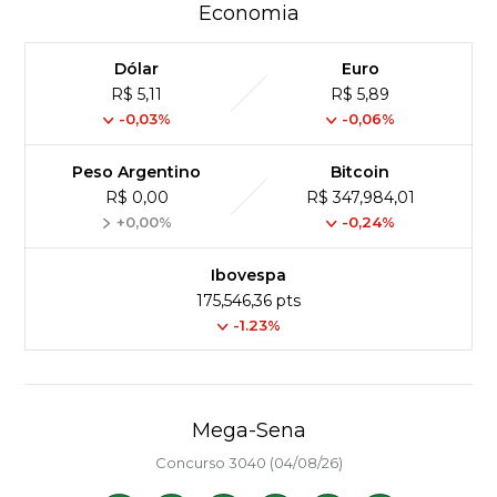
Economia
Dólar
Euro
R$ 5,11
R$ 5,89
-0,03%
-0,06%
Peso Argentino
Bitcoin
R$ 0,00
R$ 347,984,01
+0,00%
-0,24%
Ibovespa
175,546,36 pts
-1.23%
Mega-Sena
Concurso 3040 (04/08/26)