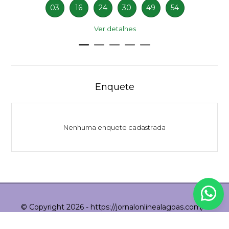
03
16
24
30
49
54
Ver detalhes
Enquete
Nenhuma enquete cadastrada
© Copyright 2026 - https://jornalonlinealagoas.com/ -
Todos os direitos reservados