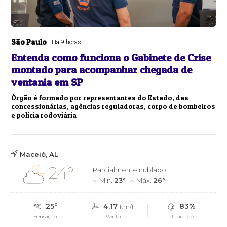
São Paulo
Há 9 horas
Entenda como funciona o Gabinete de Crise
montado para acompanhar chegada de
ventania em SP
Órgão é formado por representantes do Estado, das
concessionárias, agências reguladoras, corpo de bombeiros
e polícia rodoviária
Maceió, AL
24°
Parcialmente nublado
Mín.
23°
Máx.
26°
25°
4.17
83%
km/h
Sensação
Vento
Umidade