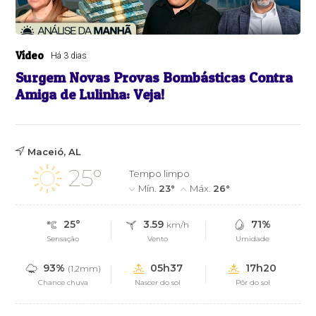
Vídeo
Há 3 dias
Surgem Novas Provas Bombásticas Contra
Amiga de Lulinha: Veja!
Maceió, AL
25°
Tempo limpo
Mín.
23°
Máx.
26°
25°
3.59
71%
km/h
Sensação
Vento
Umidade
93%
05h37
17h20
(1.2mm)
Chance chuva
Nascer do sol
Pôr do sol