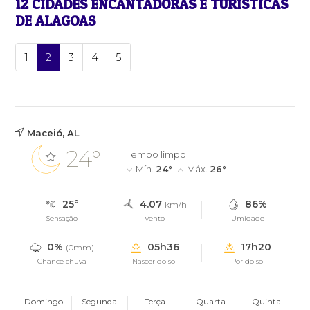
12 CIDADES ENCANTADORAS E TURÍSTICAS
DE ALAGOAS
1
2
3
4
5
Maceió, AL
24°
Tempo limpo
Mín.
24°
Máx.
26°
25°
4.07
86%
km/h
Sensação
Vento
Umidade
0%
05h36
17h20
(0mm)
Chance chuva
Nascer do sol
Pôr do sol
Domingo
Segunda
Terça
Quarta
Quinta