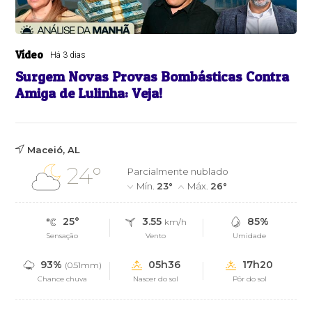
Vídeo
Há 3 dias
Surgem Novas Provas Bombásticas Contra
Amiga de Lulinha: Veja!
Maceió, AL
24°
Parcialmente nublado
Mín.
23°
Máx.
26°
25°
3.55
85%
km/h
Sensação
Vento
Umidade
93%
05h36
17h20
(0.51mm)
Chance chuva
Nascer do sol
Pôr do sol