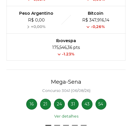
Peso Argentino
Bitcoin
R$ 0,00
R$ 347,916,14
+0,00%
-0,26%
Ibovespa
175,546,36 pts
-1.23%
Mega-Sena
Concurso 3041 (06/08/26)
16
21
24
31
43
54
Ver detalhes